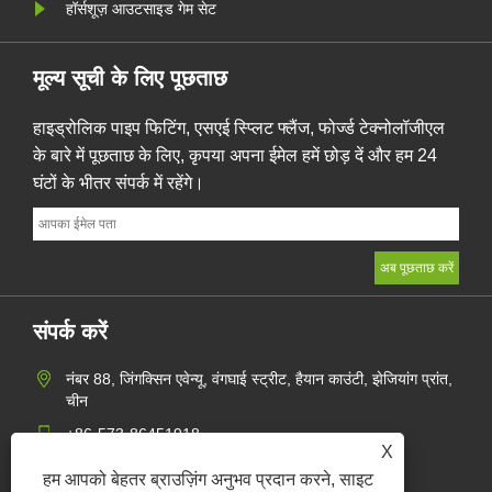
हॉर्सशूज़ आउटसाइड गेम सेट
मूल्य सूची के लिए पूछताछ
हाइड्रोलिक पाइप फिटिंग, एसएई स्प्लिट फ्लैंज, फोर्ज्ड टेक्नोलॉजीएल
के बारे में पूछताछ के लिए, कृपया अपना ईमेल हमें छोड़ दें और हम 24
घंटों के भीतर संपर्क में रहेंगे।
संपर्क करें
नंबर 88, जिंगक्सिन एवेन्यू, वंगघाई स्ट्रीट, हैयान काउंटी, झेजियांग प्रांत,
चीन
+86-573-86451918
X
mangerzw@haxsen.com
हम आपको बेहतर ब्राउज़िंग अनुभव प्रदान करने, साइट